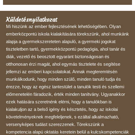
Küldetésnyilatkozat
Mi hiszünk az ember fejlesztésének lehetőségében. Olyan
emberközpontú iskola kialakítására törekszünk, ahol munkánk
alapja a gyermekszereteten alapuló, a gyermeki jogokat
tiszteletben tartó, gyermekközpontú pedagógia, ahol tanár és
diák, vezető és beosztott egyaránt biztonságosan és
otthonosan érzi magát, ahol egymás tisztelete és segítése
jellemzi az emberi kapcsolatokat. Annak megteremtésén
munkálkodunk, hogy minden szülő, minden tanuló tudja és
érezze, hogy az egész tantestület a tanulók testi és szellemi
előmenetelén fáradozik, érték minden tanítvány. Ugyanakkor
ezek hatására szeretnénk elérni, hogy a tanulókban is
kialakuljon az a belső igény és késztetés, hogy az iskolai
követelményeknek megfeleljenek, s ezáltal alkalmazható,
versenyképes tudást szerezzenek. Törekszünk a
kompetencia alapú oktatás keretein belül a kulcskompetenciák