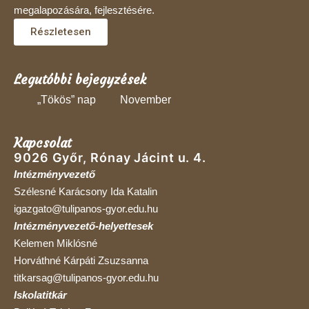
megalapozására, fejlesztésére.
Részletesen
Legutóbbi bejegyzések
„Tökös” nap
November
Kapcsolat
9026 Győr, Rónay Jácint u. 4.
Intézményvezető
Szélesné Karácsony Ida Katalin
igazgato@tulipanos-gyor.edu.hu
Intézményvezető-helyettesek
Kelemen Miklósné
Horváthné Kárpáti Zsuzsanna
titkarsag@tulipanos-gyor.edu.hu
Iskolatitkár